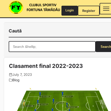
Skip
to
Login
Register
content
Caută
Search
for:
Clasament final 2022-2023
July 7, 2023
Blog
Banciu Madalin
Gheorghe Ghi
Dimancea Andrei
Tanase George
Anton Georgian
Costea ionut