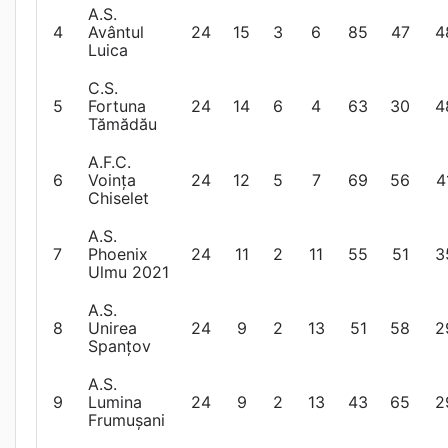
A.S.
4
Avântul
24
15
3
6
85
47
4
Luica
C.S.
5
Fortuna
24
14
6
4
63
30
4
Tămădău
A.F.C.
6
Voința
24
12
5
7
69
56
4
Chiselet
A.S.
7
Phoenix
24
11
2
11
55
51
3
Ulmu 2021
A.S.
8
Unirea
24
9
2
13
51
58
2
Spanțov
A.S.
9
Lumina
24
9
2
13
43
65
2
Frumușani