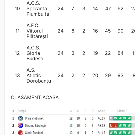
A.C.S.
10
Speranta
24
7
3
14
47
62
2
Plumbuita
A.F.C.
11
Viitorul
24
6
2
16
45
90
2
Plătărești
A.C.S.
12
Gloria
24
3
2
19
22
84
1
Budesti
A.S.
13
Atletic
24
2
2
20
29
93
Dorobanțu
CLASAMENT ACASA