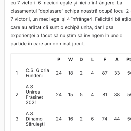
cu 7 victorii 6 meciuri egale și nici o înfrângere. La
clasamentul ”deplasare” echipa noastră ocupă locul 2
7 victorii, un meci egal și 4 înfrângeri. Felicitări băiețil
care au arătat că sunt o echipă unită, dar lipsa
experienței a făcut să nu știm să învingem în unele
partide în care am dominat jocul…
P
W
D
L
F
A
P
C.S. Gloria
1
24
18
2
4
87
33
5
Fundeni
A.S.
Unirea
2
24
15
5
4
81
38
5
Frăsinet
2021
A.S.
3
Dinamo
24
16
2
6
74
44
5
Sărulești