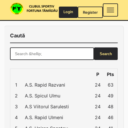
Skip
to
Login
Register
content
Caută
Search
for:
P
Pts
1
A.S. Rapid Razvani
24
63
2
A.S. Spicul Ulmu
24
49
3
A.S Viitorul Sarulesti
24
48
4
A.S. Rapid Ulmeni
24
46