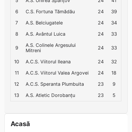
5
A.S. Unirea Spanțov
24
41
6
C.S. Fortuna Tămădău
24
39
7
A.S. Belciugatele
24
34
8
A.S. Avântul Luica
24
33
A.S. Colinele Argesului
9
24
33
Mitreni
10
A.C.S. Viitorul Ileana
24
32
11
A.C.S. Viitorul Valea Argovei
24
18
12
A.C.S. Speranta Plumbuita
23
9
13
A.S. Atletic Dorobanțu
23
5
Acasă