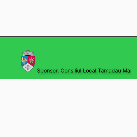
Sponsor: Consiliul Local Tămadău Mare