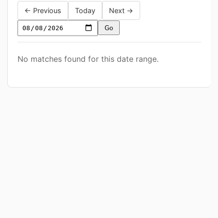
← Previous
Today
Next →
Go
Jump
to
No matches found for this date range.
date