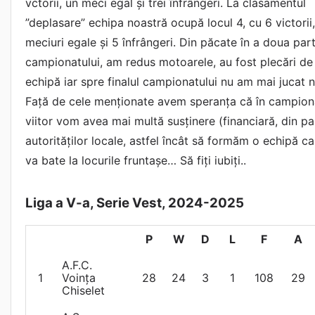
vctorii, un meci egal și trei înfrângeri. La clasamentul
”deplasare” echipa noastră ocupă locul 4, cu 6 victorii,
meciuri egale și 5 înfrângeri. Din păcate în a doua par
campionatului, am redus motoarele, au fost plecări de 
echipă iar spre finalul campionatului nu am mai jucat 
Față de cele menționate avem speranța că în campion
viitor vom avea mai multă susținere (financiară, din p
autorităților locale, astfel încât să formăm o echipă ca
va bate la locurile fruntașe… Să fiți iubiți..
Liga a V-a, Serie Vest, 2024-2025
P
W
D
L
F
A
A.F.C.
1
Voința
28
24
3
1
108
29
Chiselet