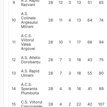
A.S. Rapid
9
28
12
3
13
51
65
Razvani
A.S.
Colinele
10
28
11
4
13
64
74
Argesului
Mitreni
A.C.S.
Viitorul
11
28
10
1
17
68
94
Valea
Argovei
A.S. Atletic
12
28
7
3
18
43
75
Dorobanțu
A.S. Rapid
13
28
7
3
18
55
90
Ulmeni
A.C.S.
14
Speranta
28
4
8
16
41
89
Plumbuita
C.S. Viitorul
15
28
4
2
22
42
107
Cascioarele