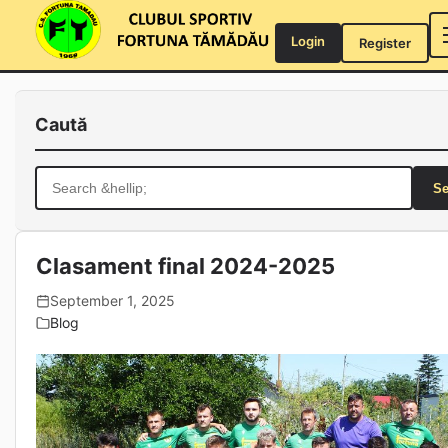
Skip
to
Login
Register
content
Caută
Search
for:
Clasament final 2024-2025
September 1, 2025
Blog