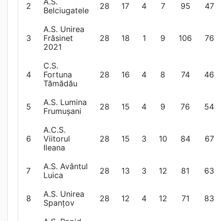
A.S.
2
28
17
4
7
95
47
Belciugatele
A.S. Unirea
3
Frăsinet
28
18
1
9
106
76
2021
C.S.
4
Fortuna
28
16
4
8
74
46
Tămădău
A.S. Lumina
5
28
15
4
9
76
54
Frumușani
A.C.S.
6
Viitorul
28
15
3
10
84
67
Ileana
A.S. Avântul
7
28
13
3
12
81
63
Luica
A.S. Unirea
8
28
12
4
12
71
83
Spanțov