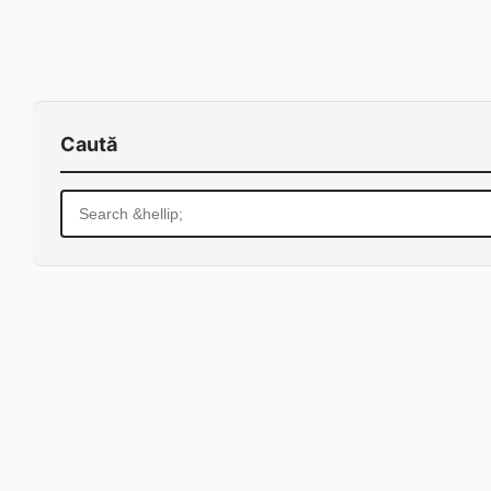
Caută
Search
for: