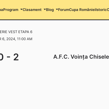
pa
Program
Clasament
Blog
Forum
Cupa României
Istoric
C
SERIE VEST ETAPA 6
6, 2024, 11:00 AM
0
-
2
A.F.C. Voința Chisele