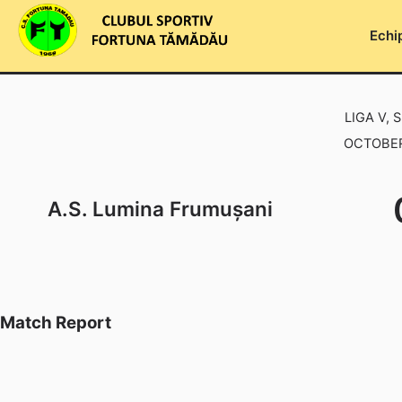
Skip
to
Echi
content
LIGA V, 
OCTOBER 
A.S. Lumina Frumușani
Match Report