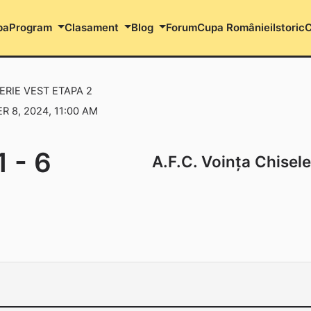
pa
Program
Clasament
Blog
Forum
Cupa României
Istoric
C
SERIE VEST ETAPA 2
 8, 2024, 11:00 AM
1
-
6
A.F.C. Voința Chisele