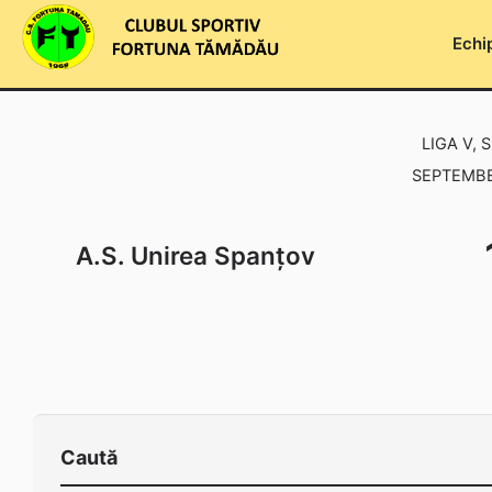
Skip
to
Echi
content
LIGA V, 
SEPTEMBER
A.S. Unirea Spanțov
Caută