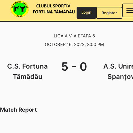
Skip
to
Login
Register
content
LIGA A V-A ETAPA 6
OCTOBER 16, 2022, 3:00 PM
5
-
0
C.S. Fortuna
A.S. Unir
Tămădău
Spanțo
Match Report