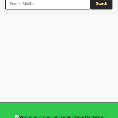
Search
for:
Sponsor: Consiliul Local Tămadău Mare