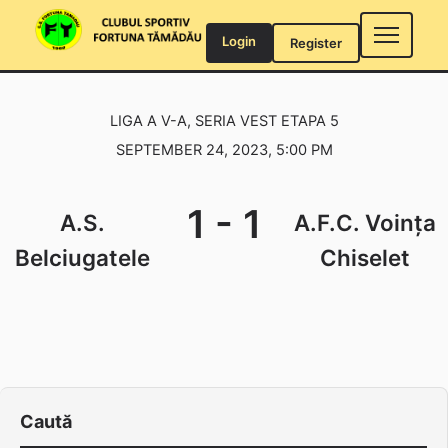
Skip
to
Login
Register
content
LIGA A V-A, SERIA VEST ETAPA 5
SEPTEMBER 24, 2023, 5:00 PM
1
-
1
A.S.
A.F.C. Voința
Belciugatele
Chiselet
Caută