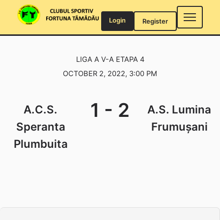
Skip
to
Login
Register
content
LIGA A V-A ETAPA 4
OCTOBER 2, 2022, 3:00 PM
1
-
2
A.C.S.
A.S. Lumina
Speranta
Frumușani
Plumbuita