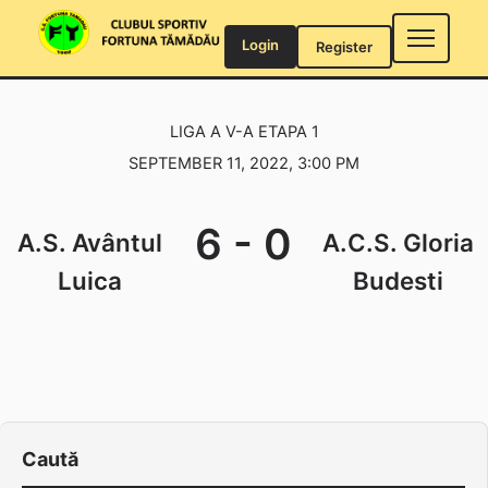
Skip
to
Login
Register
content
LIGA A V-A ETAPA 1
SEPTEMBER 11, 2022, 3:00 PM
6
-
0
A.S. Avântul
A.C.S. Gloria
Luica
Budesti
Caută