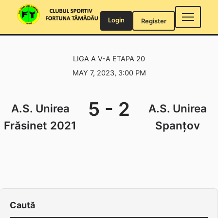
Skip
to
Login
Register
content
LIGA A V-A ETAPA 20
MAY 7, 2023, 3:00 PM
5
-
2
A.S. Unirea
A.S. Unirea
Frăsinet 2021
Spanțov
Caută