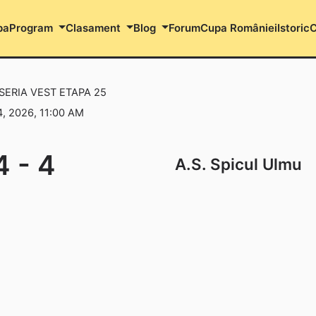
pa
Program
Clasament
Blog
Forum
Cupa României
Istoric
C
 SERIA VEST ETAPA 25
, 2026, 11:00 AM
4
-
4
A.S. Spicul Ulmu