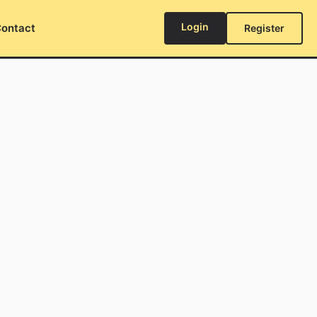
Login
ontact
Register