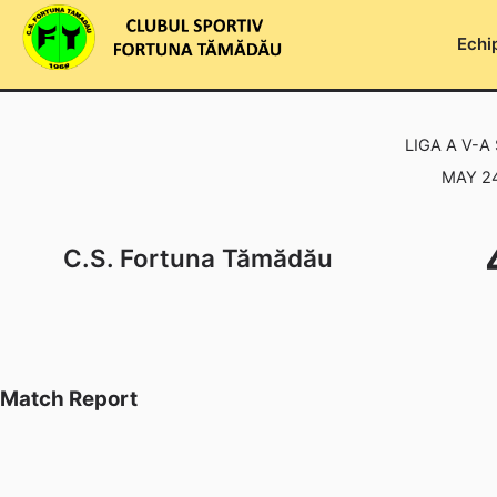
Skip
to
Echi
content
LIGA A V-A
MAY 24
C.S. Fortuna Tămădău
Match Report