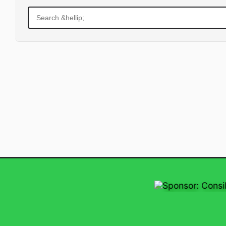
Search
for:
Sponsor: Consiliu