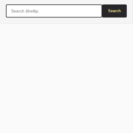
Search
for: