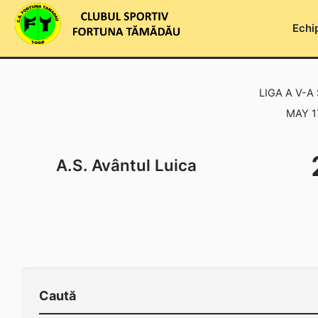
Skip
to
Echi
content
LIGA A V-A
MAY 1
A.S. Avântul Luica
Caută