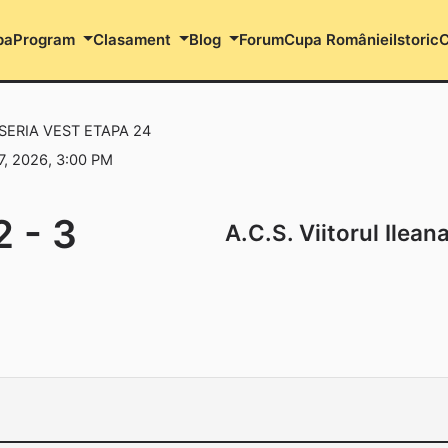
pa
Program
Clasament
Blog
Forum
Cupa României
Istoric
C
 SERIA VEST ETAPA 24
7, 2026, 3:00 PM
2
-
3
A.C.S. Viitorul Ilean