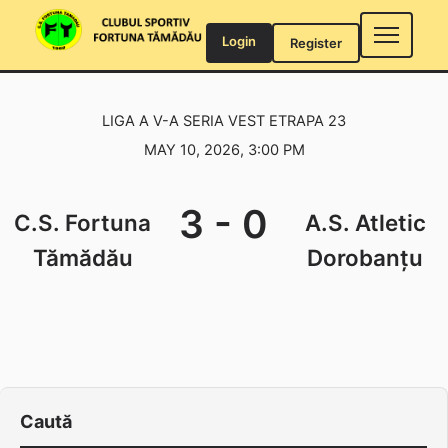
Skip
to
Login
Register
content
LIGA A V-A SERIA VEST ETRAPA 23
MAY 10, 2026, 3:00 PM
3
-
0
C.S. Fortuna
A.S. Atletic
Tămădău
Dorobanțu
Caută