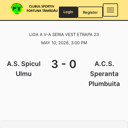
Skip
to
Login
Register
content
LIGA A V-A SERIA VEST ETRAPA 23
MAY 10, 2026, 3:00 PM
3
-
0
A.S. Spicul
A.C.S.
Ulmu
Speranta
Plumbuita