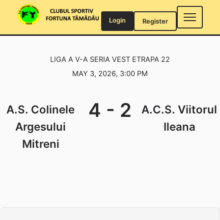
Skip
to
Login
Register
content
LIGA A V-A SERIA VEST ETRAPA 22
MAY 3, 2026, 3:00 PM
4
-
2
A.S. Colinele
A.C.S. Viitorul
Argesului
Ileana
Mitreni