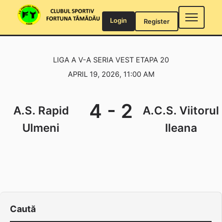
Skip
to
Login
Register
content
LIGA A V-A SERIA VEST ETAPA 20
APRIL 19, 2026, 11:00 AM
4
-
2
A.S. Rapid
A.C.S. Viitorul
Ulmeni
Ileana
Caută