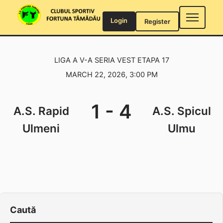
Skip
to
Login
Register
content
LIGA A V-A SERIA VEST ETAPA 17
MARCH 22, 2026, 3:00 PM
1
-
4
A.S. Rapid
A.S. Spicul
Ulmeni
Ulmu
Caută