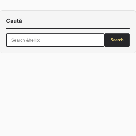
Caută
Search
for: