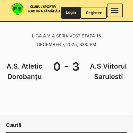
Skip
to
Login
Register
content
LIGA A V-A SERIA VEST ETAPA 15
DECEMBER 7, 2025, 3:00 PM
0
-
3
A.S. Atletic
A.S Viitorul
Dorobanțu
Sarulesti
Caută