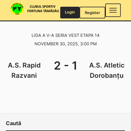
Skip
to
Login
Register
content
LIGA A V-A SERIA VEST ETAPA 14
NOVEMBER 30, 2025, 3:00 PM
2
-
1
A.S. Rapid
A.S. Atletic
Razvani
Dorobanțu
Caută