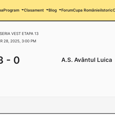
pa
Program
Clasament
Blog
Forum
Cupa României
Istoric
C
 SERIA VEST ETAPA 13
 28, 2025, 3:00 PM
3
-
0
A.S. Avântul Luica