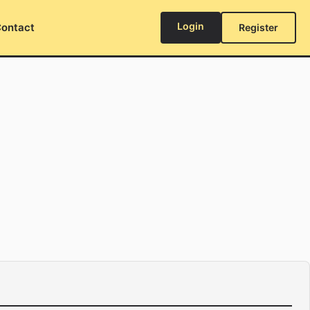
Login
ontact
Register