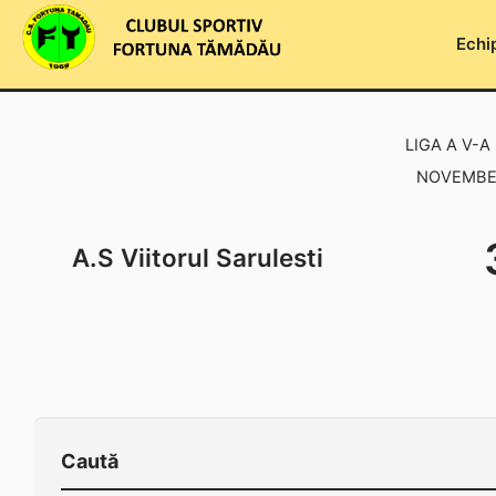
Skip
to
Echi
content
LIGA A V-A
NOVEMBER
A.S Viitorul Sarulesti
Caută