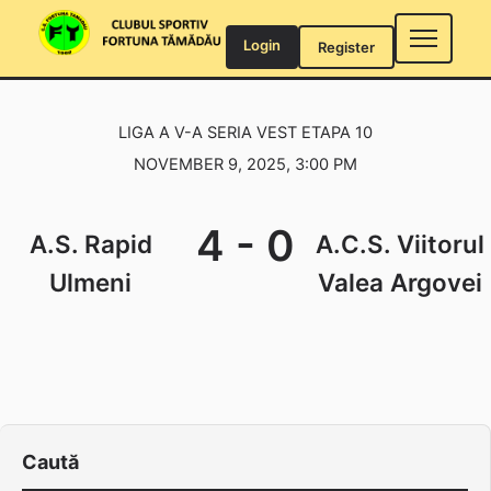
Skip
to
Login
Register
content
LIGA A V-A SERIA VEST ETAPA 10
NOVEMBER 9, 2025, 3:00 PM
4
-
0
A.S. Rapid
A.C.S. Viitorul
Ulmeni
Valea Argovei
Caută