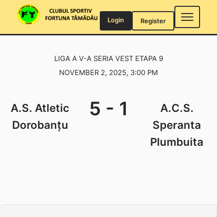
Skip
to
Login
Register
content
LIGA A V-A SERIA VEST ETAPA 9
NOVEMBER 2, 2025, 3:00 PM
5
-
1
A.S. Atletic
A.C.S.
Dorobanțu
Speranta
Plumbuita