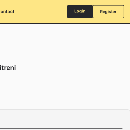
Login
ontact
Register
itreni