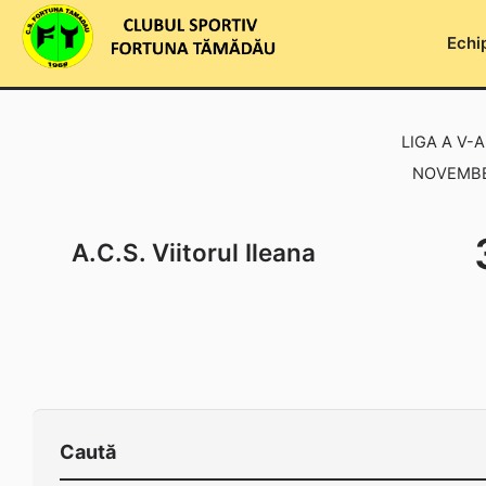
Skip
to
Echi
content
LIGA A V-A
NOVEMBER
A.C.S. Viitorul Ileana
Caută