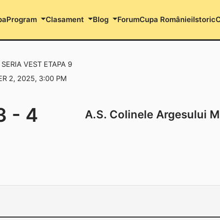
pa
Program
Clasament
Blog
Forum
Cupa României
Istoric
C
 SERIA VEST ETAPA 9
 2, 2025, 3:00 PM
3
-
4
A.S. Colinele Argesului M