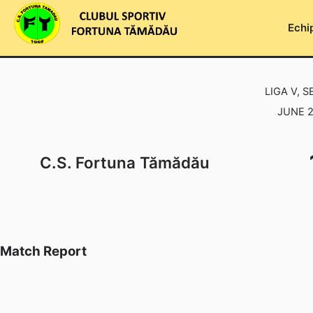
Skip
to
Echi
content
LIGA V, S
JUNE 2
C.S. Fortuna Tămădău
Match Report