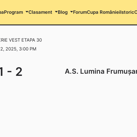
pa
Program
Clasament
Blog
Forum
Cupa României
Istoric
C
ERIE VEST ETAPA 30
2, 2025, 3:00 PM
1
-
2
A.S. Lumina Frumușa