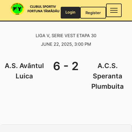
Skip
to
Login
Register
content
LIGA V, SERIE VEST ETAPA 30
JUNE 22, 2025, 3:00 PM
6
-
2
A.S. Avântul
A.C.S.
Luica
Speranta
Plumbuita