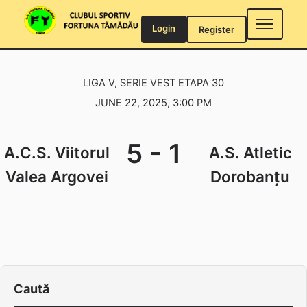
Skip
to
Login
Register
content
LIGA V, SERIE VEST ETAPA 30
JUNE 22, 2025, 3:00 PM
5
-
1
A.C.S. Viitorul
A.S. Atletic
Valea Argovei
Dorobanțu
Caută