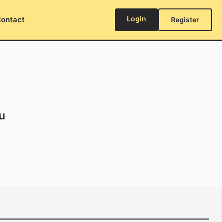
Login
ontact
Register
țu