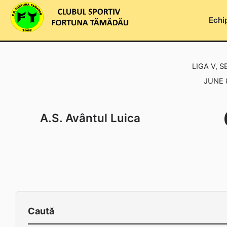
Skip
to
Echi
content
LIGA V, S
JUNE 8
A.S. Avântul Luica
Caută