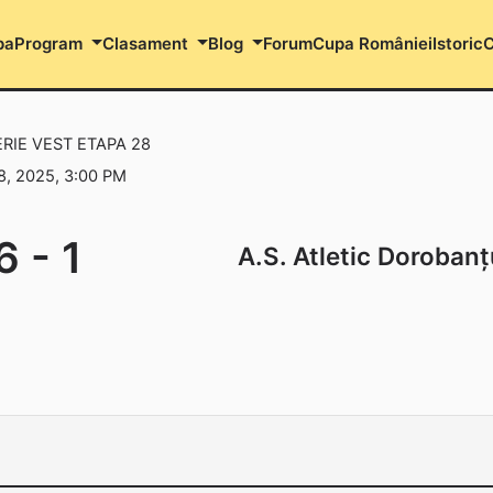
pa
Program
Clasament
Blog
Forum
Cupa României
Istoric
C
ERIE VEST ETAPA 28
, 2025, 3:00 PM
6
-
1
A.S. Atletic Doroban