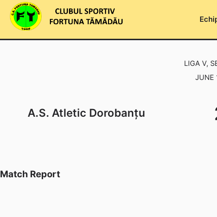
Skip
to
Echi
content
LIGA V, S
JUNE 
A.S. Atletic Dorobanțu
Match Report