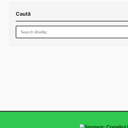
Caută
Search
for:
Sponsor: Consiliul L