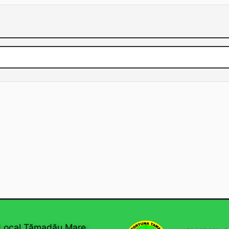
ocal Tămadău Mare