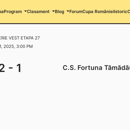
pa
Program
Clasament
Blog
Forum
Cupa României
Istoric
C
ERIE VEST ETAPA 27
1, 2025, 3:00 PM
2
-
1
C.S. Fortuna Tămădă