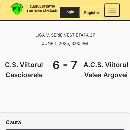
Skip
to
Login
Register
content
LIGA V, SERIE VEST ETAPA 27
JUNE 1, 2025, 3:00 PM
6
-
7
C.S. Viitorul
A.C.S. Viitorul
Cascioarele
Valea Argovei
Caută