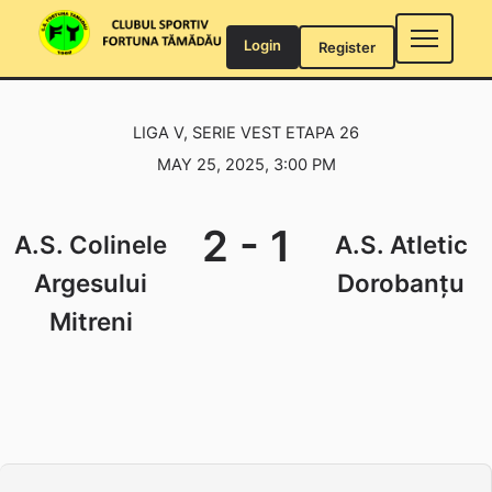
Skip
to
Login
Register
content
LIGA V, SERIE VEST ETAPA 26
MAY 25, 2025, 3:00 PM
2
-
1
A.S. Colinele
A.S. Atletic
Argesului
Dorobanțu
Mitreni