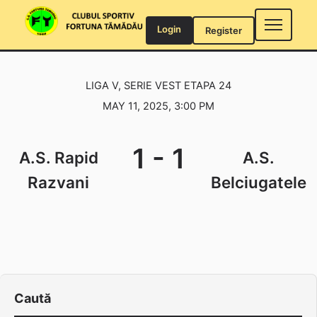
Skip
to
Login
Register
content
LIGA V, SERIE VEST ETAPA 24
MAY 11, 2025, 3:00 PM
1
-
1
A.S. Rapid
A.S.
Razvani
Belciugatele
Caută