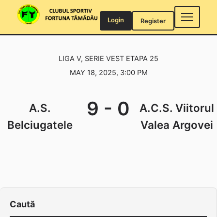
Skip
to
Login
Register
content
LIGA V, SERIE VEST ETAPA 25
MAY 18, 2025, 3:00 PM
9
-
0
A.S.
A.C.S. Viitorul
Belciugatele
Valea Argovei
Caută