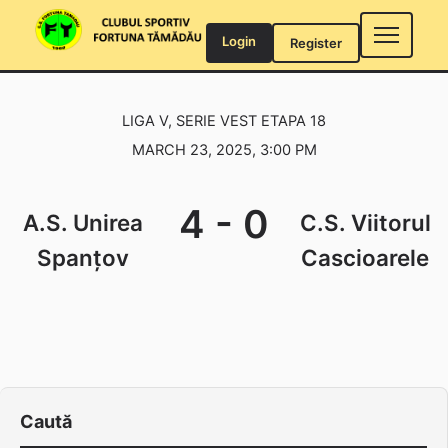
Skip
to
Login
Register
content
LIGA V, SERIE VEST ETAPA 18
MARCH 23, 2025, 3:00 PM
4
-
0
A.S. Unirea
C.S. Viitorul
Spanțov
Cascioarele
Caută