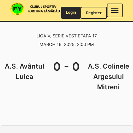
Skip
to
Login
Register
content
LIGA V, SERIE VEST ETAPA 17
MARCH 16, 2025, 3:00 PM
0
-
0
A.S. Avântul
A.S. Colinele
Luica
Argesului
Mitreni