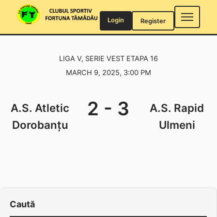
Skip
to
Login
Register
content
LIGA V, SERIE VEST ETAPA 16
MARCH 9, 2025, 3:00 PM
2
-
3
A.S. Atletic
A.S. Rapid
Dorobanțu
Ulmeni
Caută