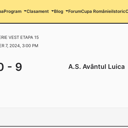
pa
Program
Clasament
Blog
Forum
Cupa României
Istoric
C
ERIE VEST ETAPA 15
 7, 2024, 3:00 PM
0
-
9
A.S. Avântul Luica