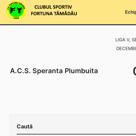
Skip
to
Echi
content
LIGA V, S
DECEMBER
A.C.S. Speranta Plumbuita
Caută