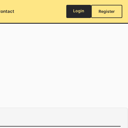
Login
ontact
Register