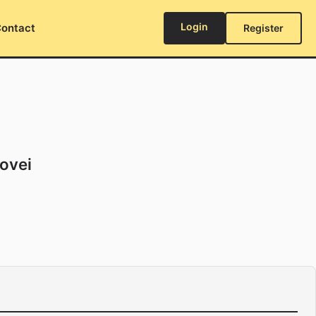
Login
ontact
Register
govei