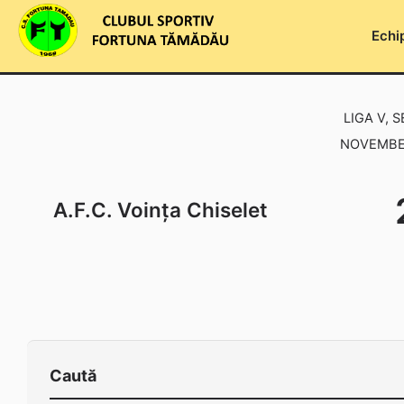
Skip
to
Echi
content
LIGA V, 
NOVEMBER
A.F.C. Voința Chiselet
Caută