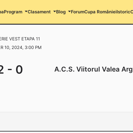
pa
Program
Clasament
Blog
Forum
Cupa României
Istoric
C
SERIE VEST ETAPA 11
 10, 2024, 3:00 PM
2
-
0
A.C.S. Viitorul Valea Ar