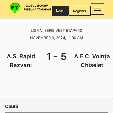
Skip
to
Login
Register
content
LIGA V, SERIE VEST ETAPA 10
NOVEMBER 3, 2024, 11:00 AM
1
-
5
A.S. Rapid
A.F.C. Voința
Razvani
Chiselet
Caută