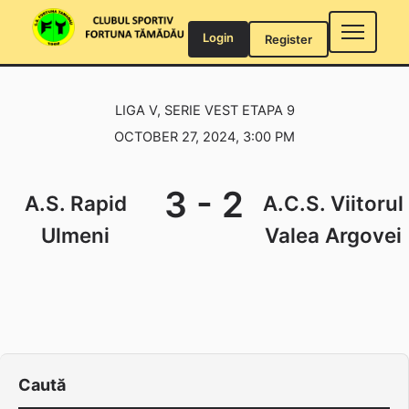
Skip
to
Login
Register
content
LIGA V, SERIE VEST ETAPA 9
OCTOBER 27, 2024, 3:00 PM
3
-
2
A.S. Rapid
A.C.S. Viitorul
Ulmeni
Valea Argovei
Caută