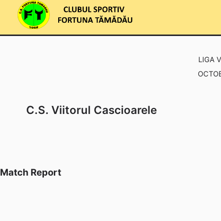
Skip
to
content
LIGA V
OCTOB
C.S. Viitorul Cascioarele
Match Report