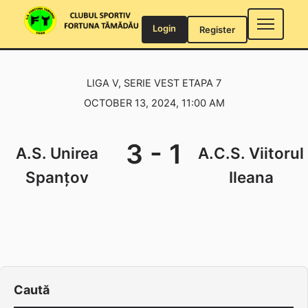
Skip
to
Login
Register
content
LIGA V, SERIE VEST ETAPA 7
OCTOBER 13, 2024, 11:00 AM
3
-
1
A.S. Unirea
A.C.S. Viitorul
Spanțov
Ileana
Caută