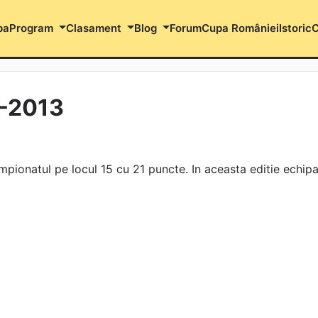
pa
Program
Clasament
Blog
Forum
Cupa României
Istoric
C
2-2013
ampionatul pe locul 15 cu 21 puncte. In aceasta editie echip