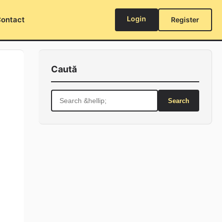
Login
ontact
Register
Caută
Search
for:
a