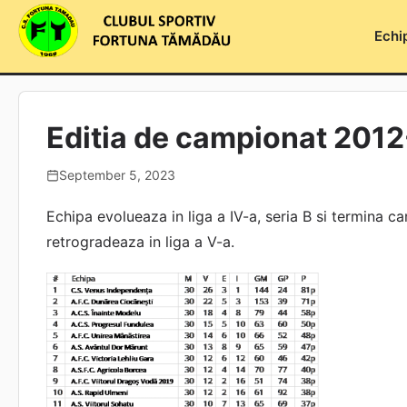
Skip
to
Echi
content
Editia de campionat 201
September 5, 2023
Echipa evolueaza in liga a IV-a, seria B si termina c
retrogradeaza in liga a V-a.